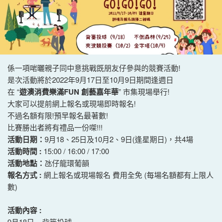
係一項啱曬親子同中意挑戰既朋友仔參與的競賽活動!
是次活動將於2022年9月17日至10月9日期間逢週日
在 “
遊澳消費樂滿FUN 創藝嘉年華
” 市集現場舉行!
大家可以提前網上報名或現場即時報名!
不過名額有限!預早報名最著數!
比賽勝出者將有禮品一份㗎!!!
活動日期：
9月18、25日及10月2、9日(逢星期日)，共4場
活動時間 :
15:00 / 16:00 / 17:00
活動地點：
氹仔龍環葡韻
報名方式 :
網上報名或現場報名 費用全免 (每場名額都有上限人
數)
活動內容 :
9月18日 – 背篓投球