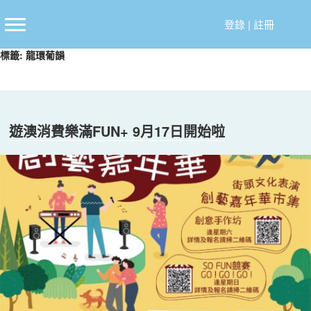
跳
至
登錄
|
註冊
主
標籤:
龍環葡韻
要
內
容
遊澳消費樂滿FUN+ 9月17日開始啦