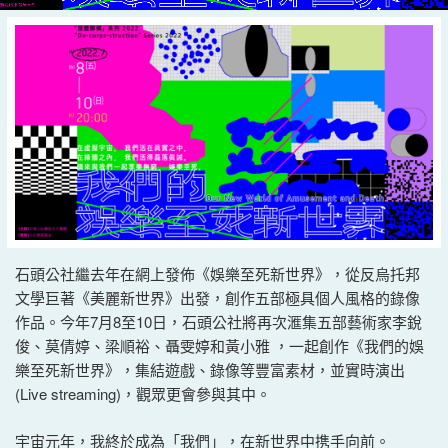
石頭公社繼去年在網上發佈《娛樂至死新世界》，從反烏托邦
文學巨著《美麗新世界》出發，創作五部極具個人風格的錄像
作品。今年7月8至10日，石頭公社將再次滙集五部藝術家李銳
俊、莫倩婷、梁順裕、聶雯婷和黃小雅 ，一起創作《我們的娛
樂至死新世界》，集結遊戲、錄像等豐富素材，並實時演出
(Live streaming)，觀眾更會參與其中。
宇宙元年，我終於成為「我們」，在新世界中携手向前。