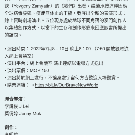
欽（Yevgeny Zamyatin）的《我們》出發，繼續承接這種因應
全球病毒蔓延、疫症無休止的干擾，發展出全新的表演形式：
線上實時劇場演出。五位現身處於地球不同角落的澳門創作人
以集體創作方式，以當下的生存和創作形態來回應該書所提出
的詰問。
⦁ 演出時間： 2022年7月8 – 10日 晚上8：00 （7:50 開放觀眾進
入網上會議室）
⦁ 演出平台：網上會議室 演出連結以電郵方式送出
⦁ 演出票價：MOP 150
⦁ 演出將於網上進行，不論身處宇宙何方皆歡迎入場觀賞。
⦁ 購票連結： ⦁
https://bit.ly/OurBraveNewWorld
聯合導演：
李銳俊 J Lei
莫倩婷 Jenny Mok
創作：
李銳俊