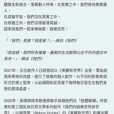
體驗全新語言，落實動人呼喚，在家鄉之中，我們是快樂異鄉
人，
在虛擬宇宙，我們活在真實之中，
在綠牆之內，我們活得磊落真誠。
請來與我們一起享樂無窮，娛樂至死。
「『我們』是誰？我是誰？」–摘自《我們》
「就這樣，我們所有複雜、優美的生活都得以在不朽的語言中
長存。」–摘自《我們》
2021年，五位創作人已經嘗試以《美麗新世界》出發，緊貼疫
情來帶來的改變，進行了錄像的個人創作，以不同的影像表現
形式於網上發表，以此細閱和反思當下每時每日發生在我們身
旁的異境處處。
2022年，莫倩婷與李銳俊將聯手執導她們在「肢體解構」所發
表的第三個反烏托邦文學系列創作《我們的娛樂至死新世
界》，以赫胥黎（Aldous Huxley）的《美麗新世界》和薩米爾