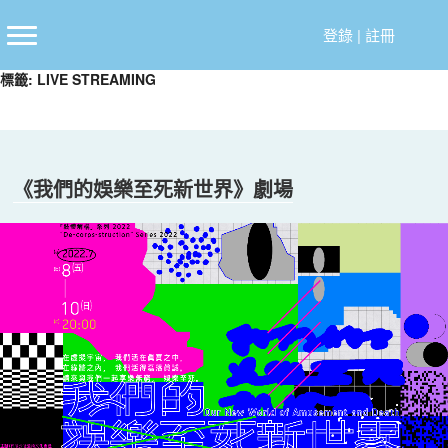
跳
至
登錄
|
註冊
主
標籤:
LIVE STREAMING
要
內
容
《我們的娛樂至死新世界》劇場