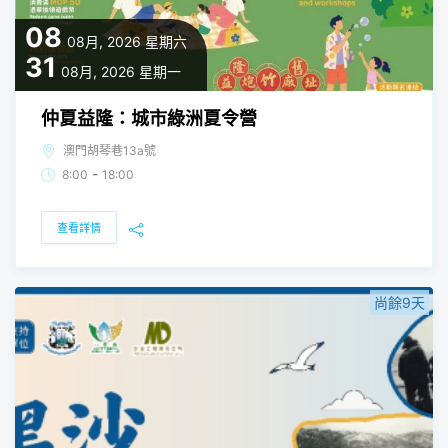
08
08月, 2026
星期六
31
08月, 2026
星期一
仲夏益隆：城市綠洲夏令營
澳門胡琴巷13a號
-
8:00
18:00
查看詳情
尚餘9天