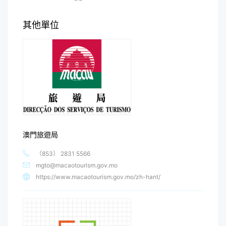
其他單位
澳門旅遊局
（853） 2831 5566
mgto@macaotourism.gov.mo
https://www.macaotourism.gov.mo/zh-hant/