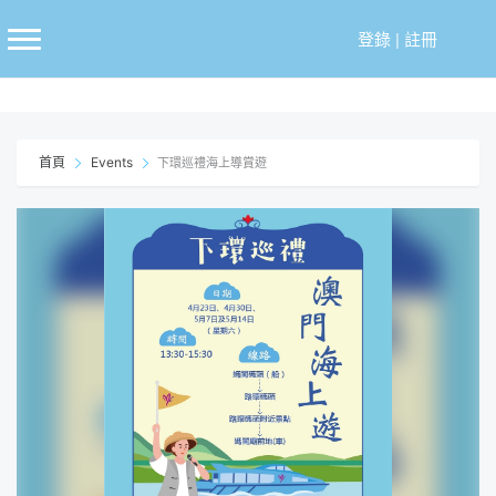
跳
至
登錄
|
註冊
主
要
內
容
首頁
Events
下環巡禮海上導賞遊