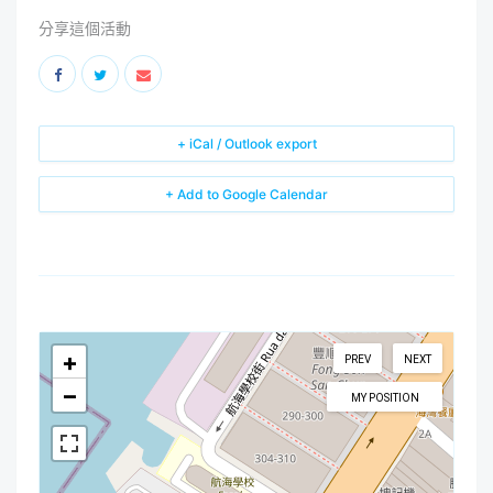
分享這個活動
+ iCal / Outlook export
+ Add to Google Calendar
+
PREV
NEXT
−
MY POSITION