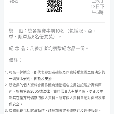
報名
至5月
13日下
午5時
獎 勵：獎各組賽事前10名（包括冠、亞、
季、殿軍及6名優異獎）。
紀 念 品：凡參加者均獲贈紀念品一份。
備註：
報名一經遞交，即代表參加者確認及同意接受主辦單位決定的
一切賽事規則、條款及安排。
所收集的個人資料會用作體育活動報名之用並記載於資料庫
內。根據第8/2005號法律，資料當事人有權查閱、更正及更
新其在體育局儲存的個人資料。所有個人資料會絕對保密及確
保安全。
康體競賽包括跳躍動作，請參加者穿著運動鞋及輕便服裝。