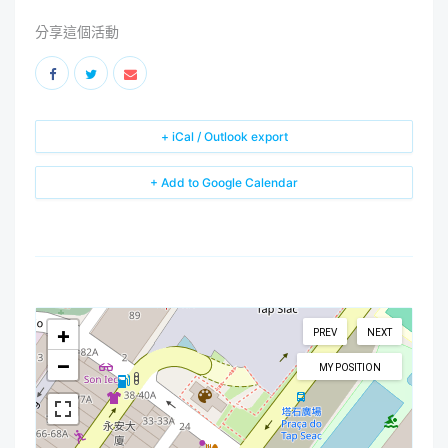
分享這個活動
+ iCal / Outlook export
+ Add to Google Calendar
+
PREV
NEXT
−
MY POSITION