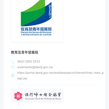
教育及青年發展局
(853) 2855 5533
webmaster@dsedj.gov.mo
https://portal.dsedj.gov.mo/webdsejspace/internet/Inter_main_p
age.jsp