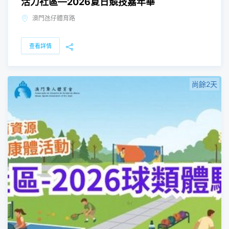
活力社區—2026夏日競技嘉年華
澳門氹仔體育路
查看詳情
尚餘2天