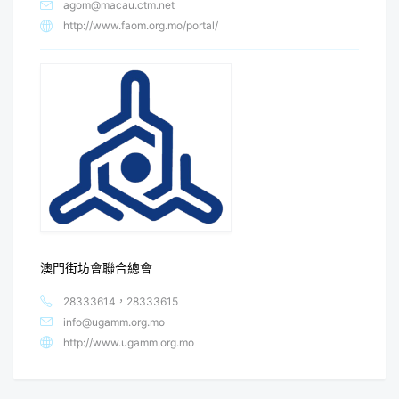
agom@macau.ctm.net
http://www.faom.org.mo/portal/
澳門街坊會聯合總會
28333614，28333615
info@ugamm.org.mo
http://www.ugamm.org.mo