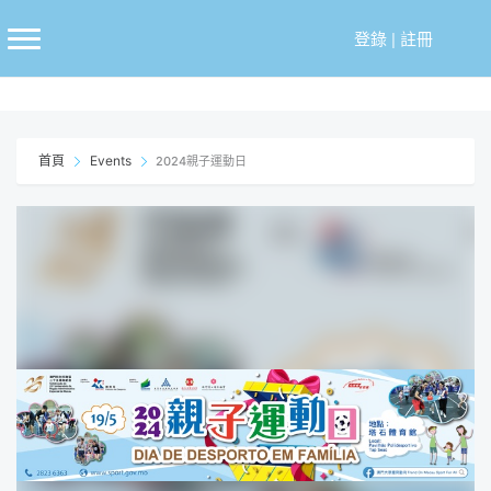
跳
至
登錄
|
註冊
主
要
內
容
首頁
Events
2024親子運動日